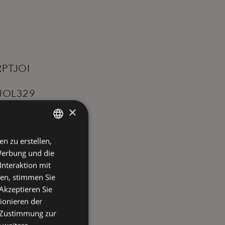
RPTJOI
SJOL329
×
en zu erstellen,
ITALIAN
Werbung und die
ENGLISH
Interaktion mit
FRENCH
ken, stimmen Sie
Akzeptieren Sie
GERMAN
ionieren der
e Zustimmung zur