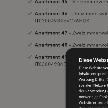
Apartment 45
– Vierzimmerwoh
Apartment 46
– Dreizimmerwohn
IT030049B4EVC76HDK
Apartment 47
– Zweizimmerwoh
Apartment 48
– Zweizimmerwoh
Apartment 49
– Dreizimmerwohn
Diese Webse
IT030049B4E4UOANKE
Diese Website ver
Inhalte entsprec
Werbung Dritter (
sozialen Netzwerk
der Verwendung al
notwendige Cookie
Website erforderl