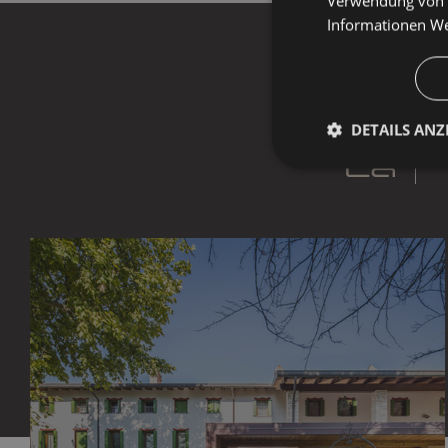
Verwendung von C
Informationen
We
DETAILS ANZ
Unbeding
erforderlic
Unbedingt erforderli
Kontoverwaltung. Oh
Name
combo_cms_edita_s