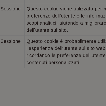
modo casuale come identificatore del cliente. È i
1 anno
Questo cookie è impostato da Doubleclick e fornisce i
le LLC
richiesta di pagina in un sito e utilizzato per calco
l'utente finale utilizza il sito Web e qualsiasi pubblicità 
leclick.net
Sessione
Questo cookie viene utilizzato per
visitatori, sessioni e campagne per i rapporti di ana
potrebbe aver visto prima di visitare il sito Web.
preferenze dell'utente e le informaz
.bianconerolignano.it
1 anno 1
Questo cookie viene utilizzato da Google Analyti
mese
stato della sessione.
scopi analitici, aiutando a migliorar
dell'utente sul sito.
Sessione
Questo cookie è probabilmente utili
l'esperienza dell'utente sul sito we
ricordando le preferenze dell'utent
contenuti personalizzati.