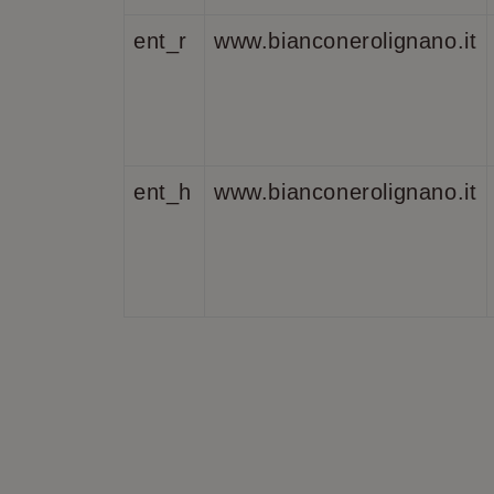
IDE
Goog
.doub
ent_r
www.bianconerolignano.it
_ga_98FWSF5QEH
ent_h
www.bianconerolignano.it