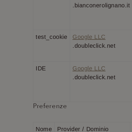
combo_cms_edita_s
.bianconerolignano.it
XSRF-TOKEN
test_cookie
Google LLC
_GRECAPTCHA
.doubleclick.net
CookieScriptConse
IDE
Google LLC
.doubleclick.net
Nome
Provider
Nome
Nome
Provi
ent_r
www.bianc
Preferenze
_ga_ZLCD558VVL
_gcl_au
Goog
.bian
ent_h
www.bianc
_ga
test_cookie
Goog
.doub
Nome
Provider / Dominio