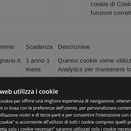
cookie di Cook
funzioni corre
ominio
Scadenza
Descrizione
gnano.it
1 anno 1
Questo cookie viene utili
mese
Analytics per mantenere lo
sessione.
web utilizza i cookie
1 anno 1
Questo nome di cookie è 
gnano.it
mese
Universal Analytics, che 
cookie per offrire una migliore esperienza di navigazione, ottenere
 in linea con le preferenze dell’utente, per personalizzare conten
significativo del servizio di
ofilazione nostri e di terze parti e per consentire l’interazione con 
comunemente utilizzato d
 cookie” si acconsente all’utilizzo di tutti i cookie compresi quelli pu
cookie viene utilizzato per
tta solo i cookie necessari” saranno utilizzati solo i cookie necess