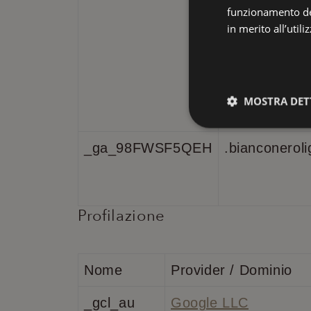
funzionamento del
in merito all’util
MOSTRA DET
Tecnici
_ga_98FWSF5QEH
.bianconeroli
Profilazione
I cookie tecnici sono 
l’utilizzo dei servizi
Nome
Provider / Dominio
funzionare correttam
Nome
_gcl_au
Google LLC