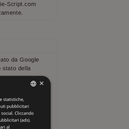
ie-Script.com
ttamente.
zzato da Google
 stato della
×
associato a Google
è un aggiornamento
 statistiche,
ITALIAN
uti pubblicitari
 analisi più
ENGLISH
i social. Cliccando
a Google. Questo
FRENCH
bblicitari (ads).
 distinguere utenti
ari al
GERMAN