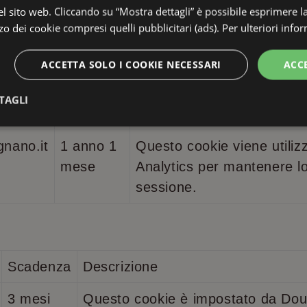
unici assegnando un nume
 sito web. Cliccando su “Mostra dettagli” è possibile esprimere l
izzo dei cookie compresi quelli pubblicitari (ads). Per ulteriori inf
modo casuale come identifi
È incluso in ogni richiesta 
ACCETTA SOLO I COOKIE NECESSARI
ACC
e utilizzato per calcolare i d
sessioni e campagne per i r
TAGLI
dei siti.
Analitici
Profilazione
gnano.it
1 anno 1
Questo cookie viene utili
mese
Analytics per mantenere lo
sessione.
Tecnici
Analitici
Profilazione
Preferenze
necessari per rendere fruibile il sito web abilitandone funzionalità di base quali la navi
 presenti, inoltre permettono di ricavare statistiche anonime sulla navigazione. Il sito we
Scadenza
Descrizione
ente senza questi cookie.
Provider
/
Dominio
Scadenza
Descrizione
3 mesi
Questo cookie è impostato da Doub