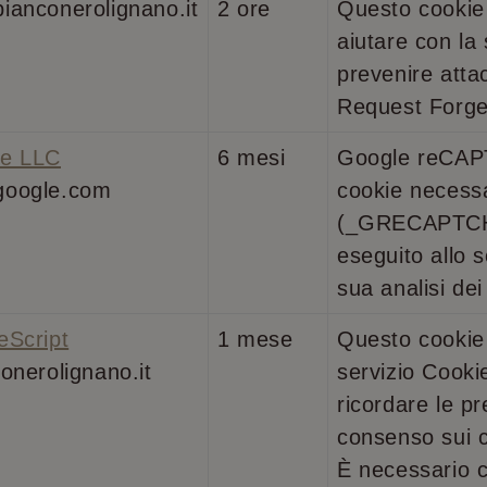
ianconerolignano.it
2 ore
Questo cookie 
aiutare con la 
prevenire atta
Request Forge
e LLC
6 mesi
Google reCAP
google.com
cookie necess
(_GRECAPTCH
eseguito allo s
sua analisi dei 
eScript
1 mese
Questo cookie 
onerolignano.it
servizio Cooki
ricordare le pr
consenso sui co
È necessario c