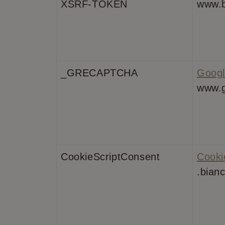
XSRF-TOKEN
www.b
_GRECAPTCHA
Googl
www.
CookieScriptConsent
Cooki
.bianc