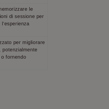
ncluso in ogni
nformazioni su come
lare i dati di
che l'utente finale
 memorizzare le
lisi dei siti.
ioni di sessione per
cs per mantenere lo
e l'esperienza
zzato per migliorare
b, potenzialmente
e o fornendo