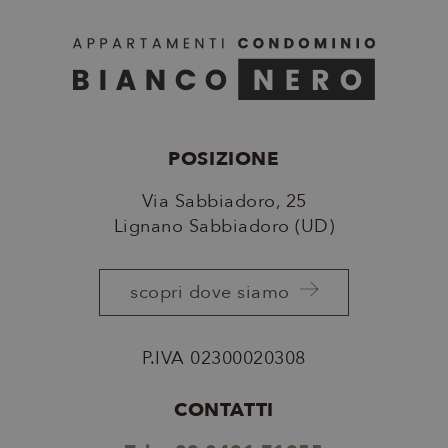
POSIZIONE
XSRF-TOKEN
www.bianconerolignano.it
2 ore
Google
Via Sabbiadoro, 25
Privacy Policy
Lignano Sabbiadoro (UD)
scopri dove siamo
_GRECAPTCHA
6 mesi
Google LLC
www.google.com
P.IVA 02300020308
CONTATTI