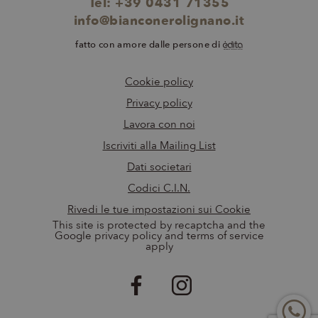
Tel:
+39 0431 71355
CookieScriptConsent
1 mese
CookieScript
info@bianconerolignano.it
.bianconerolignano.it
fatto con amore dalle persone di
Cookie policy
Privacy policy
Lavora con noi
Iscriviti alla Mailing List
Dati societari
Codici C.I.N.
Rivedi le tue impostazioni sui Cookie
This site is protected by recaptcha and the
Google privacy policy and terms of service
apply
Nome
Provider
/
Dominio
Scadenza
Descrizione
ent_r
www.bianconerolignano.it
Sessione
Questo cookie
Nome
Provider
/
Dominio
Scadenza
Descrizion
viene utilizzato
per
_ga_ZLCD558VVL
.bianconerolignano.it
1 anno 1
Questo co
Nome
Provider
/
Dominio
Scadenza
Descrizione
memorizzare le
mese
viene utili
preferenze
da Google