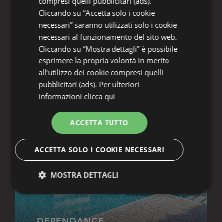
compresi quelli pubblicitari (ads).
Cliccando su “Accetta solo i cookie
necessari” saranno utilizzati solo i cookie
necessari al funzionamento del sito web.
Cliccando su “Mostra dettagli” è possibile
LA PERGOLA
HOTEL
****
esprimere la propria volontà in merito
all’utilizzo dei cookie compresi quelli
pubblicitari (ads). Per ulteriori
informazioni
clicca qui
ACCETTA TUTTO
ACCETTA SOLO I COOKIE NECESSARI
MOSTRA DETTAGLI
Tecnici
Analitici
Profilazione
DEPENDANCE